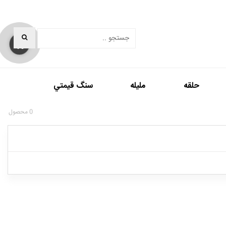
0
حلقه
مليله
سنگ قيمتي
0
محصول