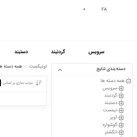
Skip
FA
to
content
سرويس
گردنبند
دستبند
اونیکست
همه دسته ها
دسته بندی نتایج
همه دسته ها
مرتب سازی بر اساس :
سرویس
گردنبند
دستبند
نیمست
آویز
گوشواره
انگشتر