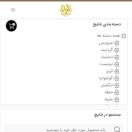
Skip
to
content
دسته بندی نتایج
0
همه دسته ها
سرویس
گردنبند
دستبند
نیمست
آویز
گوشواره
انگشتر
حلقه
ملیله
سنگ قیمتی
جستجو در نتایج