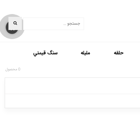
0
حلقه
مليله
سنگ قيمتي
0
محصول