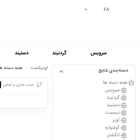
Skip
FA
to
content
سرويس
گردنبند
دستبند
اونیکست
همه دسته ها
دسته بندی نتایج
همه دسته ها
مرتب سازی بر اساس :
سرویس
گردنبند
دستبند
نیمست
آویز
گوشواره
انگشتر