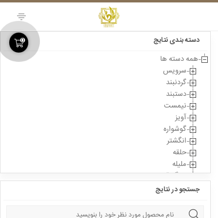
Skip
to
content
دسته بندی نتایج
0
همه دسته ها
سرویس
گردنبند
دستبند
نیمست
آویز
گوشواره
انگشتر
حلقه
ملیله
سنگ قیمتی
جستجو در نتایج