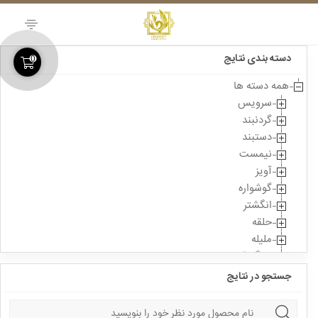
Skip
to
content
دسته بندی نتایج
0
همه دسته ها
سرویس
گردنبند
دستبند
نیمست
آویز
گوشواره
انگشتر
حلقه
ملیله
سنگ قیمتی
جستجو در نتایج