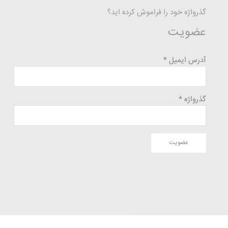
گذرواژه خود را فراموش کرده اید؟
عضویت
آدرس ایمیل *
گذرواژه *
عضویت