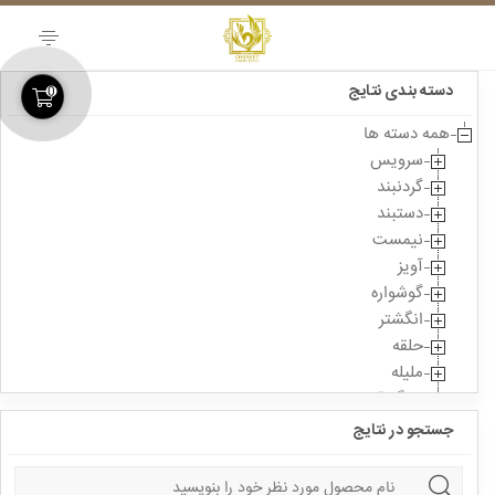
Skip
to
content
دسته بندی نتایج
0
همه دسته ها
سرویس
گردنبند
دستبند
نیمست
آویز
گوشواره
انگشتر
حلقه
ملیله
سنگ قیمتی
جستجو در نتایج